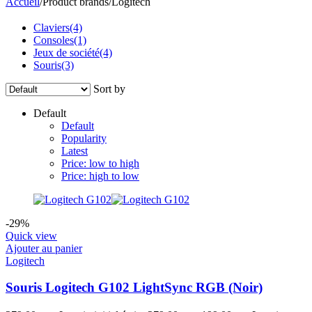
Accueil
/
Product brands
/
Logitech
Claviers
(4)
Consoles
(1)
Jeux de société
(4)
Souris
(3)
Sort by
Default
Default
Popularity
Latest
Price: low to high
Price: high to low
-29%
Quick view
Ajouter au panier
Logitech
Souris Logitech G102 LightSync RGB (Noir)