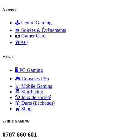
A propos
🕹️ Centre Gaming
📅 Soirées & Évènements
🪪 Gamer Card
❓FAQ
MENU
🖥️ PC Gaming
🎮 Consoles PS5
📱 Mobile Gaming
🏁 SimRacing
🎲 Jeux de société
🎯 Darts (fléchettes)
🛒 Shop
SPIRIT GAMING
0707 660 601