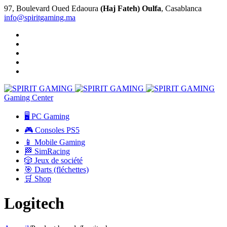
97, Boulevard Oued Edaoura
(Haj Fateh) Oulfa
, Casablanca
info@spiritgaming.ma
Gaming Center
🖥️ PC Gaming
🎮 Consoles PS5
📱 Mobile Gaming
🏁 SimRacing
🎲 Jeux de société
🎯 Darts (fléchettes)
🛒 Shop
Logitech